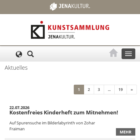
Cookie-Einstellungen
Toggl
naviga
Aktuelles
(current)
1
2
3
...
19
»
22.07.2026
Kostenfreies Kinderheft zum Mitnehmen!
Auf Spurensuche im Bilderlabyrinth von Zohar
Fraiman
MEHR