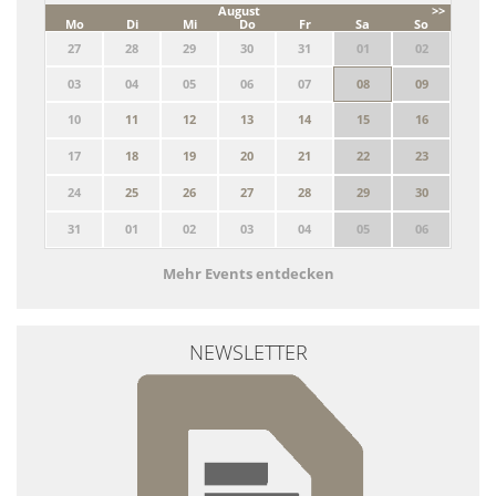
August
>>
Mo
Di
Mi
Do
Fr
Sa
So
27
28
29
30
31
01
02
03
04
05
06
07
08
09
10
11
12
13
14
15
16
17
18
19
20
21
22
23
24
25
26
27
28
29
30
31
01
02
03
04
05
06
Mehr Events entdecken
NEWSLETTER