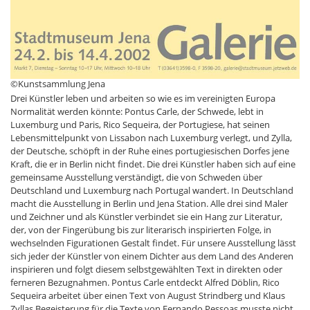
©Kunstsammlung Jena
Drei Künstler leben und arbeiten so wie es im vereinigten Europa
Normalität werden könnte: Pontus Carle, der Schwede, lebt in
Luxemburg und Paris, Rico Sequeira, der Portugiese, hat seinen
Lebensmittelpunkt von Lissabon nach Luxemburg verlegt, und Zylla,
der Deutsche, schöpft in der Ruhe eines portugiesischen Dorfes jene
Kraft, die er in Berlin nicht findet. Die drei Künstler haben sich auf eine
gemeinsame Ausstellung verständigt, die von Schweden über
Deutschland und Luxemburg nach Portugal wandert. In Deutschland
macht die Ausstellung in Berlin und Jena Station. Alle drei sind Maler
und Zeichner und als Künstler verbindet sie ein Hang zur Literatur,
der, von der Fingerübung bis zur literarisch inspirierten Folge, in
wechselnden Figurationen Gestalt findet. Für unsere Ausstellung lässt
sich jeder der Künstler von einem Dichter aus dem Land des Anderen
inspirieren und folgt diesem selbstgewählten Text in direkten oder
ferneren Bezugnahmen. Pontus Carle entdeckt Alfred Döblin, Rico
Sequeira arbeitet über einen Text von August Strindberg und Klaus
Zyllas Begeisterung für die Texte von Fernando Pessoas musste nicht