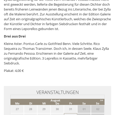
erst geweckt werden, lieferte die Begeisterung für diesen Dichter doch
bereits früheren Leinwänden jenen Bezug ins Literarische, der bei Zylla
oft die Malerei berührt. Zur Ausstellung erscheint in der Edition Galerie
auf Zeit ein originalgraphisches Künstlerbuch, welches die Zwiesprache
der Künstler und Dichter in farbigen Siebdrucken festhält und in der
Form eines Leporellos gebunden ist.
Drei aus Drei
Kleine Aster. Pontus Carle zu Gottfried Benn. Viele Schritte. Rico
Sequeira zu Thomas Transömer. Doch ich, in dessen Seele. Klaus Zylla
zu Fernando Pessoa. Erschienen in der Galerie auf Zeit, eine
originalgrafische Edition. 3 Leprellos in Kassette, mehrfarbiger
Siebdruck.
Plakat: 4,00 €
VERANSTALTUNGEN
August
>>
Mo
Di
Mi
Do
Fr
Sa
So
27
28
29
30
31
01
02