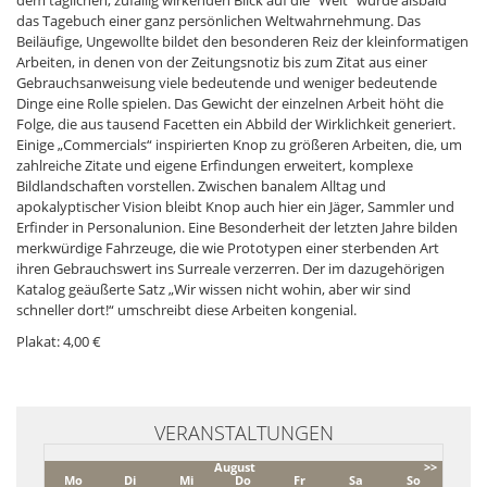
dem täglichen, zufällig wirkenden Blick auf die "Welt" wurde alsbald
das Tagebuch einer ganz persönlichen Weltwahrnehmung. Das
Beiläufige, Ungewollte bildet den besonderen Reiz der kleinformatigen
Arbeiten, in denen von der Zeitungsnotiz bis zum Zitat aus einer
Gebrauchsanweisung viele bedeutende und weniger bedeutende
Dinge eine Rolle spielen. Das Gewicht der einzelnen Arbeit höht die
Folge, die aus tausend Facetten ein Abbild der Wirklichkeit generiert.
Einige „Commercials“ inspirierten Knop zu größeren Arbeiten, die, um
zahlreiche Zitate und eigene Erfindungen erweitert, komplexe
Bildlandschaften vorstellen. Zwischen banalem Alltag und
apokalyptischer Vision bleibt Knop auch hier ein Jäger, Sammler und
Erfinder in Personalunion. Eine Besonderheit der letzten Jahre bilden
merkwürdige Fahrzeuge, die wie Prototypen einer sterbenden Art
ihren Gebrauchswert ins Surreale verzerren. Der im dazugehörigen
Katalog geäußerte Satz „Wir wissen nicht wohin, aber wir sind
schneller dort!“ umschreibt diese Arbeiten kongenial.
Plakat: 4,00 €
VERANSTALTUNGEN
August
>>
Mo
Di
Mi
Do
Fr
Sa
So