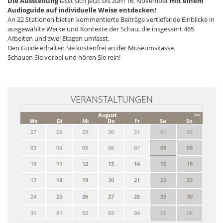
Die Ausstellung
lässt sich jetzt bis zum 16. November
mit einem
Audioguide auf individuelle Weise entdecken
!
An 22 Stationen bieten kommentierte Beiträge vertiefende Einblicke in
ausgewählte Werke und Kontexte der Schau, die insgesamt 465
Arbeiten und zwei Etagen umfasst.
Den Guide erhalten Sie kostenfrei an der Museumskasse.
Schauen Sie vorbei und hören Sie rein!
VERANSTALTUNGEN
August
>>
Mo
Di
Mi
Do
Fr
Sa
So
27
28
29
30
31
01
02
03
04
05
06
07
08
09
10
11
12
13
14
15
16
17
18
19
20
21
22
23
24
25
26
27
28
29
30
31
01
02
03
04
05
06