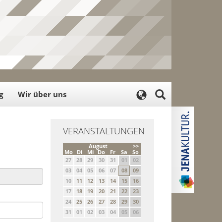
g
Wir über uns
VERANSTALTUNGEN
August
>>
Mo
Di
Mi
Do
Fr
Sa
So
27
28
29
30
31
01
02
03
04
05
06
07
08
09
10
11
12
13
14
15
16
17
18
19
20
21
22
23
24
25
26
27
28
29
30
31
01
02
03
04
05
06