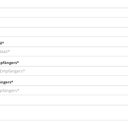
l*
pfängers*
ängers*