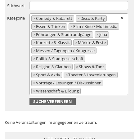
Stichwort
×
Kategorie
×
Comedy & Kabarett
×
Disco & Party
×
Essen & Trinken
×
Film / Kino / Multimedia
×
Führungen & Stadtrundgänge
×
Jena
×
Konzerte & Klassik
×
Märkte & Feste
×
Messen / Tagungen / Kongresse
×
Politik & Stadtgesellschaft
×
Religion & Glauben
×
Shows & Tanz
×
Sport & Aktiv
×
Theater & Inszenierungen
×
Vorträge / Lesungen / Diskussionen
×
Wissenschaft & Bildung
SUCHE VERFEINERN
Keine Veranstaltungen im angegebenen Zeitraum.