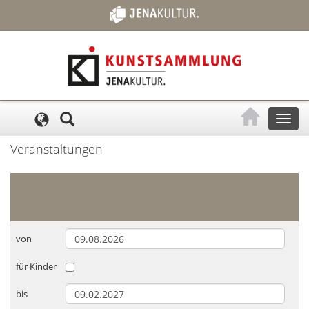
Cookie-Einstellungen
Toggl
naviga
Veranstaltungen
von
für Kinder
bis